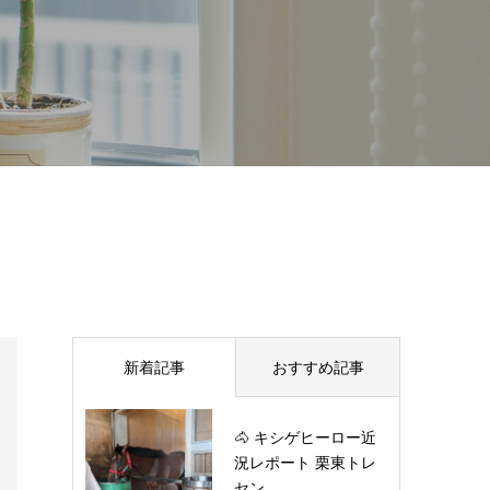
新着記事
おすすめ記事
🐴 キシゲヒーロー近
況レポート 栗東トレ
セン