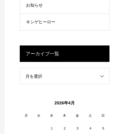
お知らせ
キシゲヒーロー
アーカイブ一覧
月を選択
2026年4月
月
火
水
木
金
土
日
1
2
3
4
5