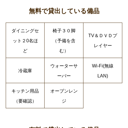
無料で貸出している備品
ダイニングセ
椅子３０脚
TV＆ＤＶＤプ
ット２0名ほ
（予備を含
レイヤー
ど
む）
ウォーターサ
Wi-Fi(無線
冷蔵庫
ーバー
LAN)
キッチン用品
オーブンレン
（要確認）
ジ