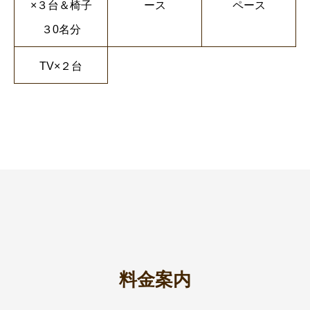
×３台＆椅子
ース
ペース
３0名分
TV×２台
料金案内