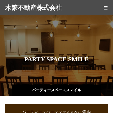
木繁不動産株式会社
P
A
R
T
Y
S
P
A
C
E
S
M
I
L
E
パーティースペーススマイル
パーティースペーススマイルのご案内