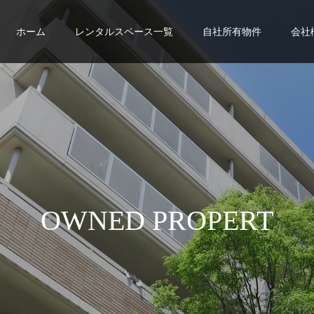
ホーム
レンタルスペース一覧
自社所有物件
会社
O
W
N
E
D
P
R
O
P
E
R
T
Y