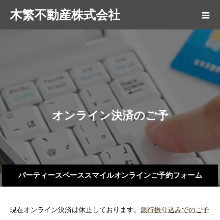
木繁不動産株式会社
オ
ン
ラ
イ
ン
決
済
の
ご
予
約
は
パーティースペーススマイルオンラインご予約フォーム
現在オンライン決済は休止しております。
銀行振り込みでのご予