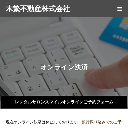
木繁不動産株式会社
オ
ン
ラ
イ
ン
決
済
の
ご
レンタルサロンスマイルオンラインご予約フォーム
現在オンライン決済は休止しております。
銀行振り込みでのご予